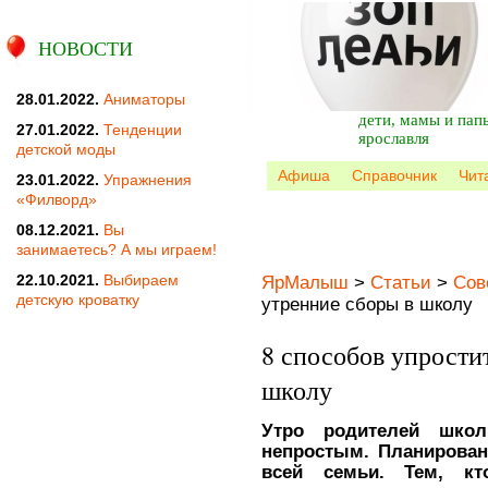
НОВОСТИ
28.01.2022.
Аниматоры
дети, мамы и пап
27.01.2022.
Тенденции
ярославля
детской моды
Афиша
Справочник
Чит
23.01.2022.
Упражнения
«Филворд»
08.12.2021.
Вы
занимаетесь? А мы играем!
22.10.2021.
Выбираем
ЯрМалыш
>
Статьи
>
Сов
детскую кроватку
утренние сборы в школу
8 способов упрости
школу
Утро родителей шко
непростым. Планирован
всей семьи. Тем, кт