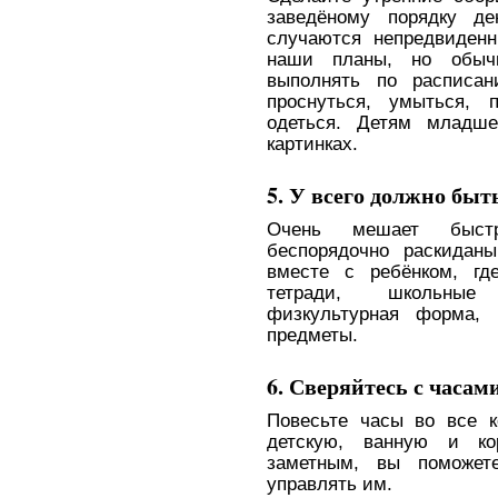
заведёному порядку де
случаются непредвиден
наши планы, но обычн
выполнять по расписа
проснуться, умыться, п
одеться. Детям младше
картинках.
5. У всего должно быт
Очень мешает быст
беспорядочно раскидан
вместе с ребёнком, гд
тетради, школьные 
физкультурная форма,
предметы.
6. Сверяйтесь с часам
Повесьте часы во все 
детскую, ванную и ко
заметным, вы поможет
управлять им.