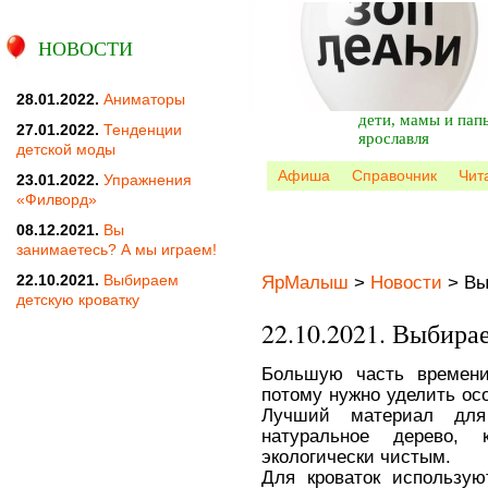
НОВОСТИ
28.01.2022.
Аниматоры
дети, мамы и пап
27.01.2022.
Тенденции
ярославля
детской моды
Афиша
Справочник
Чит
23.01.2022.
Упражнения
«Филворд»
08.12.2021.
Вы
занимаетесь? А мы играем!
22.10.2021.
Выбираем
ЯрМалыш
>
Новости
>
Вы
детскую кроватку
22.10.2021. Выбира
Большую часть времени
потому нужно уделить ос
Лучший материал для
натуральное дерево,
экологически чистым.
Для кроваток использую