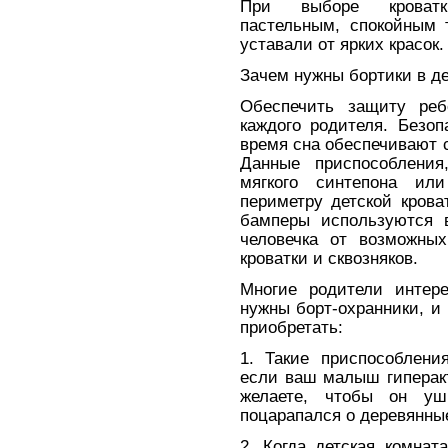
При выборе кроватк
пастельным, спокойным 
уставали от ярких красок.
Зачем нужны бортики в де
Обеспечить защиту реб
каждого родителя. Безо
время сна обеспечивают с
Данные приспособлени
мягкого синтепона ил
периметру детской крова
бамперы используются 
человечка от возможны
кроватки и сквозняков.
Многие родители интере
нужны борт-охранники, и
приобретать:
1. Такие приспособлени
если ваш малыш гиперакт
желаете, чтобы он уш
поцарапался о деревянные
2. Когда детская комнат