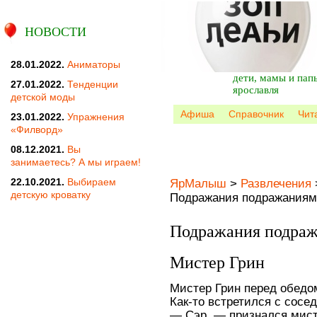
НОВОСТИ
28.01.2022.
Аниматоры
дети, мамы и пап
27.01.2022.
Тенденции
ярославля
детской моды
Афиша
Справочник
Чит
23.01.2022.
Упражнения
«Филворд»
08.12.2021.
Вы
занимаетесь? А мы играем!
22.10.2021.
Выбираем
ЯрМалыш
>
Развлечения
детскую кроватку
Подражания подражаниям
Подражания подраж
Мистер Грин
Мистер Грин перед обедо
Как-то встретился с сосе
— Сэр, — признался мист