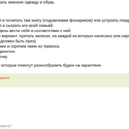
рать зимнюю одежду и обувь.
 и почитать там книгу (подсвечивая фонариком) или устроить поед
 и сыграть его всей семьёй.
ень вести себя в соответствии с ней.
 вариант: прятать записки, на каждой из которых написано или нар
должен быть приз).
ами и горячим чаем из термоса.
дминтон.
чку.
, которые помогут разнообразить будни на карантине.
идемия
скрыта) *