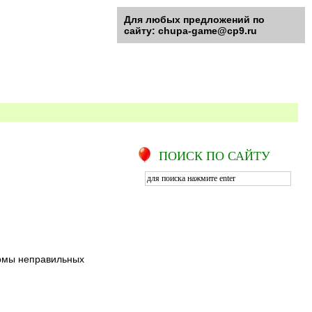
Для любых предложений по
сайту: chupa-game@cp9.ru
ПОИСК ПО САЙТУ
ормы неправильных