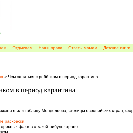
ы
аем
Отдыхаем
Наши права
Ответы мамам
Детские книги
ма
>
Чем заняться с ребёнком в период карантина
ёнком в период карантина
множени я или таблицу Менделеева, столицы европейских стран, ф
ие раскраски
.
тересных фактов о какой-нибудь стране.
енты.