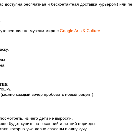
ас доступна бесплатная и бесконтактная доставка курьером) или пе
.
путешествие по музеям мира с
Google Arts & Culture
.
аску.
ам.
на.
тия
тошку.
 (можно каждый вечер пробовать новый рецепт).
осмотреть, из чего дети не выросли.
нужно будет купить на весенний и летний периоды.
тали которых уже давно свалены в одну кучу.