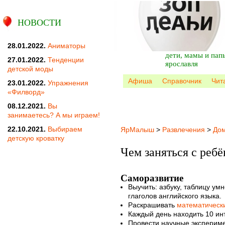
НОВОСТИ
28.01.2022.
Аниматоры
дети, мамы и пап
27.01.2022.
Тенденции
ярославля
детской моды
Афиша
Справочник
Чит
23.01.2022.
Упражнения
«Филворд»
08.12.2021.
Вы
занимаетесь? А мы играем!
22.10.2021.
Выбираем
ЯрМалыш
>
Развлечения
>
До
детскую кроватку
Чем заняться с реб
Саморазвитие
Выучить: азбуку, таблицу у
глаголов английского языка.
Раскрашивать
математическ
Каждый день находить 10 ин
Провести научные эксперим