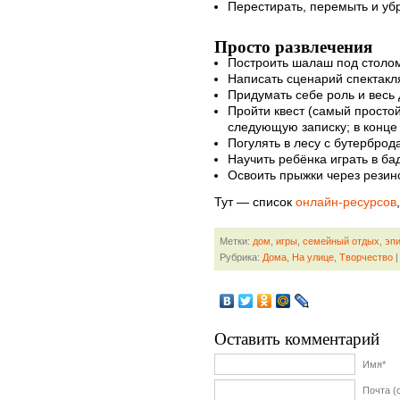
Перестирать, перемыть и уб
Просто развлечения
Построить шалаш под столом
Написать сценарий спектакля
Придумать себе роль и весь д
Пройти квест (самый простой
следующую записку; в конце 
Погулять в лесу с бутерброд
Научить ребёнка играть в ба
Освоить прыжки через резино
Тут — список
онлайн-ресурсов
Метки:
дом
,
игры
,
семейный отдых
,
эп
Рубрика:
Дома
,
На улице
,
Творчество
|
Оставить комментарий
Имя*
Почта (