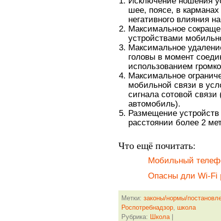
Исключение ношения у
шее, поясе, в кармана
негативного влияния на
Максимальное сокращен
устройствами мобильно
Максимальное удаление
головы в момент соедин
использованием громко
Максимальное ограниче
мобильной связи в усл
сигнала сотовой связи 
автомобиль).
Размещение устройств 
расстоянии более 2 мет
Что ещё почитать:
Мобильный телефо
Опасны дли Wi-Fi 
Метки:
законы/нормы/постановл
Роспотребнадзор
,
школа
Рубрика:
Школа
|