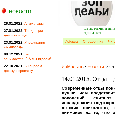
НОВОСТИ
28.01.2022.
Аниматоры
дети, мамы и пап
27.01.2022.
Тенденции
ярославля
детской моды
Афиша
Справочник
Чит
23.01.2022.
Упражнения
«Филворд»
08.12.2021.
Вы
занимаетесь? А мы играем!
22.10.2021.
Выбираем
ЯрМалыш
>
Новости
>
От
детскую кроватку
14.01.2015. Отцы и 
Современные отцы пони
лучше, чем представи
поколений, считаю
исследования подтверд
детских психологов,
внимание на то, что 