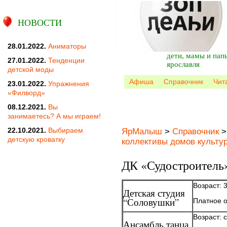
НОВОСТИ
28.01.2022.
Аниматоры
дети, мамы и пап
27.01.2022.
Тенденции
ярославля
детской моды
Афиша
Справочник
Чит
23.01.2022.
Упражнения
«Филворд»
08.12.2021.
Вы
занимаетесь? А мы играем!
22.10.2021.
Выбираем
ЯрМалыш
>
Справочник
детскую кроватку
коллективы домов культу
ДК «Судостроитель
Возраст: 3
Детская студия
“Соловушки”
Платное о
Возраст: с
Ансамбль танца