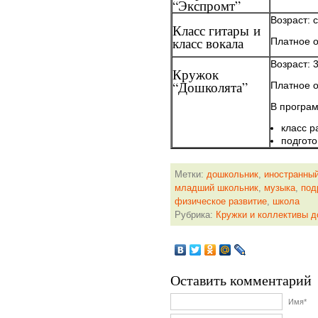
“Экспромт”
Возраст: с
Класс гитары и
класс вокала
Платное 
Возраст: 3
Кружок
“Дошколята”
Платное 
В програ
класс р
подгото
Метки:
дошкольник
,
иностранный
младший школьник
,
музыка
,
под
физическое развитие
,
школа
Рубрика:
Кружки и коллективы д
Оставить комментарий
Имя*