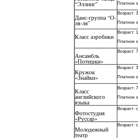
“Эллинг”
Платное о
Возраст: 3
Данс-группа “О-
ля-ля”
Платное о
Возраст: 
Класс аэробики
Платное 
Возраст: 
Ансамбль
«Потешки»
Возраст: 3
Кружок
«Знайки»
Платное 
Возраст: 
Класс
английского
Платное 
языка
Возраст: с
Фотостудия
«Руссар»
Возраст: с
Молодежный
театр