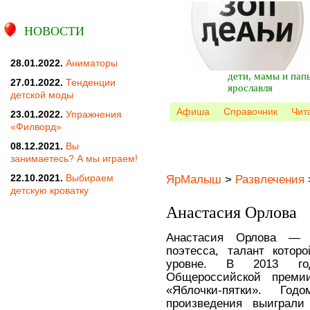
НОВОСТИ
28.01.2022.
Аниматоры
дети, мамы и пап
27.01.2022.
Тенденции
ярославля
детской моды
Афиша
Справочник
Чит
23.01.2022.
Упражнения
«Филворд»
08.12.2021.
Вы
занимаетесь? А мы играем!
22.10.2021.
Выбираем
ЯрМалыш
>
Развлечения
детскую кроватку
Анастасия Орлова
Анастасия Орлова — м
поэтесса, талант кото
уровне. В 2013 го
Общероссийской преми
«Яблочки-пятки». Го
произведения выиграли