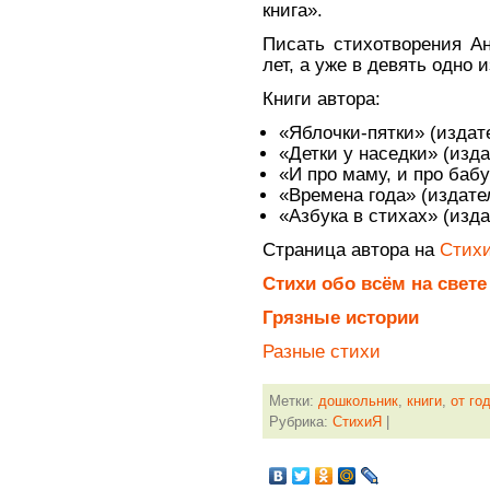
книга».
Писать стихотворения А
лет, а уже в девять одно 
Книги автора:
«Яблочки-пятки» (издат
«Детки у наседки» (изда
«И про маму, и про баб
«Времена года» (издате
«Азбука в стихах» (изд
Страница автора на
Стихи
Стихи обо всём на свете
Грязные истории
Разные стихи
Метки:
дошкольник
,
книги
,
от го
Рубрика:
СтихиЯ
|