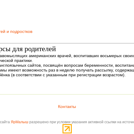
ей и подростков
рсы для родителей
дравомыслящих американских врачей, воспитавших восьмерых свои
ческой практики.
англоязычных сайтов, посвящён вопросам беременности, воспитани
амы имеют возможность раз в неделю получать рассылку, содерж
нка (в соответствии с указанным при регистрации возрастом).
Контакты
 сайта
ЯрМалыш
разрешено при условии указания активной ссылки на источ