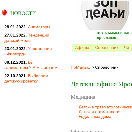
НОВОСТИ
28.01.2022.
Аниматоры
дети, мамы и пап
27.01.2022.
Тенденции
ярославля
детской моды
Афиша
Справочник
Чит
23.01.2022.
Упражнения
«Филворд»
08.12.2021.
Вы
ЯрМалыш
>
Справочник
занимаетесь? А мы играем!
22.10.2021.
Выбираем
детскую кроватку
Детская афиша Яро
Медицина
Детские травматологическ
Детская стоматология
Родильные дома
Образование