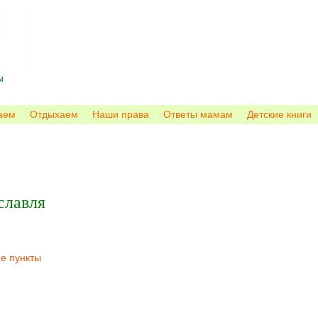
ы
аем
Отдыхаем
Наши права
Ответы мамам
Детские книги
славля
ие пункты