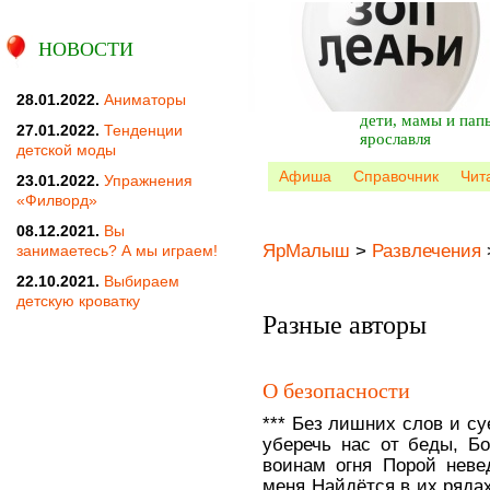
НОВОСТИ
28.01.2022.
Аниматоры
дети, мамы и пап
27.01.2022.
Тенденции
ярославля
детской моды
Афиша
Справочник
Чит
23.01.2022.
Упражнения
«Филворд»
08.12.2021.
Вы
ЯрМалыш
>
Развлечения
занимаетесь? А мы играем!
22.10.2021.
Выбираем
детскую кроватку
Разные авторы
О безопасности
*** Без лишних слов и су
уберечь нас от беды, Б
воинам огня Порой неве
меня Найдётся в их рядах