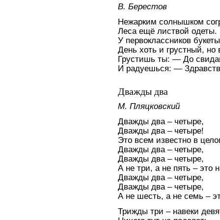
В. Берестов
Нежарким солнышком сог
Леса ещё листвой одеты.
У первоклассников букеты
День хоть и грустный, но
Грустишь ты: — До свидан
И радуешься: — Здравств
Дважды два
М. Пляцковский
Дважды два – четыре,
Дважды два – четыре!
Это всем известно в цело
Дважды два – четыре,
Дважды два – четыре,
А не три, а не пять – это 
Дважды два – четыре,
Дважды два – четыре,
А не шесть, а не семь – э
Трижды три – навеки девя