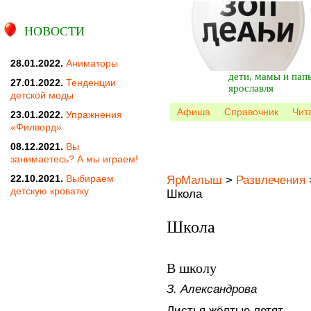
НОВОСТИ
28.01.2022.
Аниматоры
дети, мамы и пап
27.01.2022.
Тенденции
ярославля
детской моды
Афиша
Справочник
Чит
23.01.2022.
Упражнения
«Филворд»
08.12.2021.
Вы
занимаетесь? А мы играем!
22.10.2021.
Выбираем
ЯрМалыш
>
Развлечения
детскую кроватку
Школа
Школа
В школу
З. Александрова
Листья жёлтые летят,